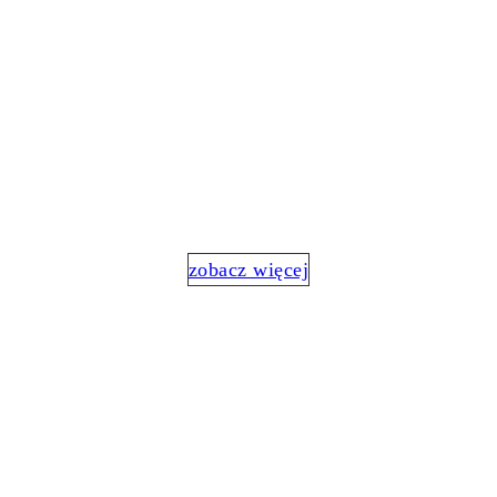
SZKOLENIE
STWORZONE Z
DOWÓDCĄ U.S. ARMY
Odporność psychiczna w biznesie i życiu
prywatnym
zobacz więcej
ASSESSMENT
/ DEVELOPMENT