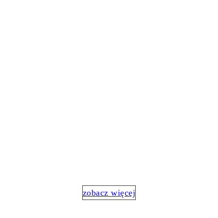
Jak mogę Cię wesprzeć?
SESJE INDYWIDUALNE
Odblokuj swój potencjał
zobacz więcej