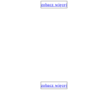
zobacz więcej
SUPERWIZJA
dla coachów i mentorów
zobacz więcej