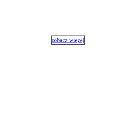
CENTER
Lider czy specjalista?
zobacz więcej
SZKOLENIE MENTAL
BOOST
Wsparcie psychiczne i wydajność