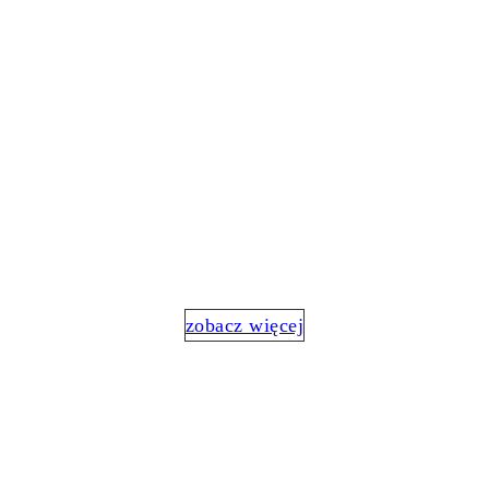
SZKOLENIA
100% praktycznej wiedzy
zobacz więcej