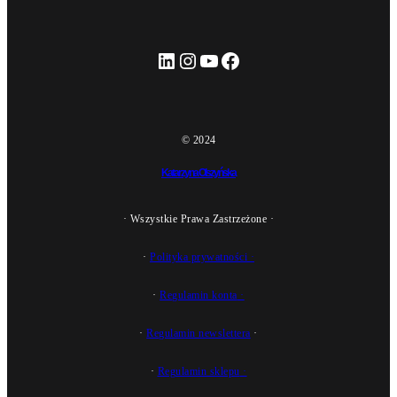
LinkedIn
Instagram
YouTube
Facebook
© 2024
Katarzyna Olszyńska
· Wszystkie Prawa Zastrzeżone ·
·
Polityka prywatności ·
·
Regulamin konta
·
·
Regulamin newslettera
·
·
Regulamin sklepu
·